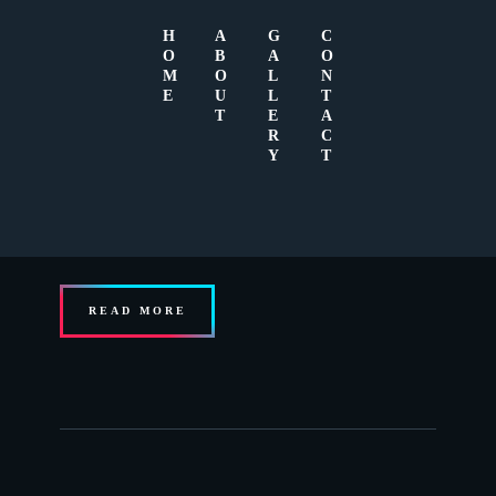
H
A
G
C
O
B
A
O
M
O
L
N
E
U
L
T
T
E
A
R
C
Y
T
NOVEMBER 10, 2015
0
Sed ut perspiciatis, unde omnis iste natus error sit voluptatem
accusantium doloremque laudantium, totam
READ MORE