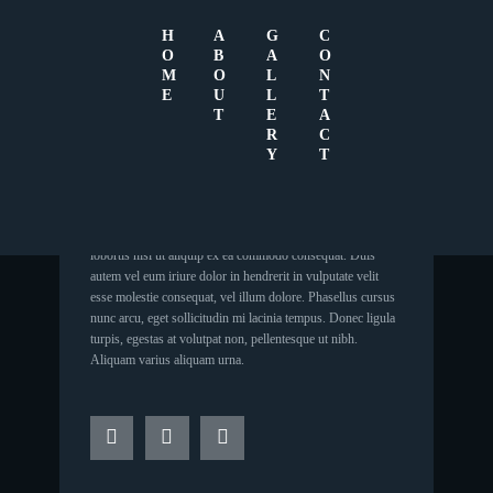
H
A
G
C
O
B
A
O
M
O
L
N
E
U
L
T
#R&B, #HOUSE
T
E
A
R
C
Joe Stone, Aaron Gill, Vida
Y
T
Lorem ipsum dolor sit amet, consectetuer adipiscing elit, sed
diam nonummy nibh euismod tincidunt ut laoreet dolore
magna aliquam erat volutpat. Ut wisi enim ad minim
veniam. Quis nostrud exerci tation ullamcorper. Suscipit
lobortis nisl ut aliquip ex ea commodo consequat. Duis
autem vel eum iriure dolor in hendrerit in vulputate velit
esse molestie consequat, vel illum dolore. Phasellus cursus
nunc arcu, eget sollicitudin mi lacinia tempus. Donec ligula
turpis, egestas at volutpat non, pellentesque ut nibh.
Aliquam varius aliquam urna.